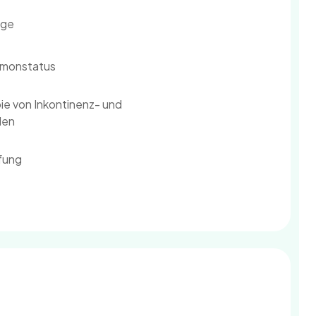
rge
rmonstatus
ie von Inkontinenz- und
den
fung