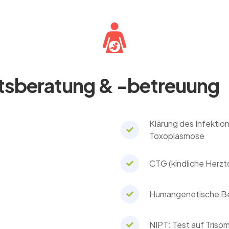
sberatung & -betreuung
Klärung des Infektion
Toxoplasmose
CTG (kindliche Herz
Humangenetische B
NIPT: Test auf Triso