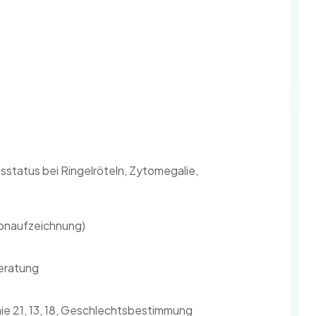
sstatus bei Ringelröteln, Zytomegalie,
tonaufzeichnung)
eratung
mie 21, 13, 18, Geschlechtsbestimmung