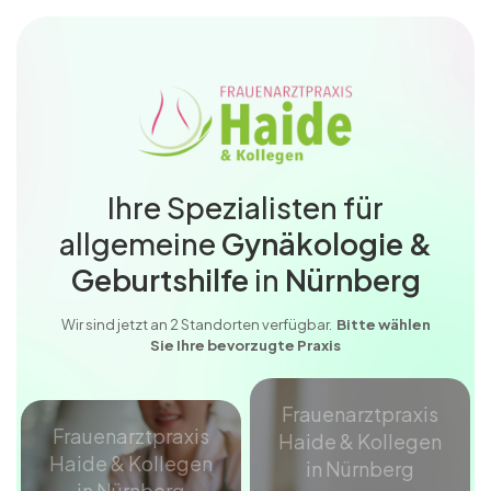
Ihre Spezialisten für
allgemeine
Gynäkologie &
Geburtshilfe
in
Nürnberg
Wir sind jetzt an 2 Standorten verfügbar.
B
itte wählen
Sie Ihre bevorzugte Praxis
Frauenarztpraxis
Frauenarztpraxis
Haide & Kollegen
Haide & Kollegen
in Nürnberg
in Nürnberg